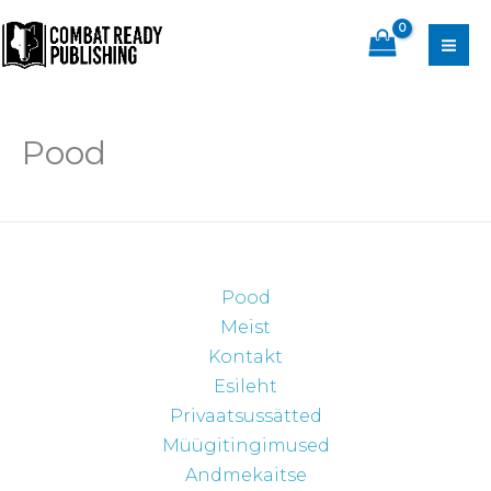
Skip
content
to
content
Pood
Pood
Meist
Kontakt
Esileht
Privaatsussätted
Müügitingimused
Andmekaitse