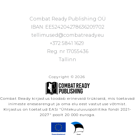
Combat Ready Publishing OÜ
IBAN: EE524204278636209702
tellimused@combatready.eu
+372 5841 1629
Reg. nr 17055436
Tallinn
Copyright © 2026
Combat Ready kirjastus toodab erinevaid trükiseid, mis toetavad
inimeste enesearengut ja oma elu eest vastutuse võtmist.
Kirjastus on toetatud EASi "Ühtekuuluvuspoliitika fondi 2021-
2027" poolt 20 000 euroga.