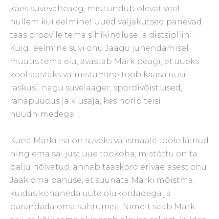
käes suvevaheaeg, mis tundub olevat veel
hullem kui eelmine! Uued väljakutsed panevad
taas proovile tema sihikindluse ja distsipliini.
Kuigi eelmine suvi onu Jaagu juhendamisel
muutis tema elu, avastab Mark peagi, et uueks
kooliaastaks valmistumine toob kaasa uusi
raskusi, nagu suvelaager, spordivõistlused,
rahapuudus ja kiusaja, kes norib teisi
hüüdnimedega.
Kuna Marki isa on suveks välismaale tööle läinud
ning ema sai just uue töökoha, mistõttu on ta
palju hõivatud, annab taaskord eriväelasest onu
Jaak oma panuse, et suunata Marki mõistma,
kuidas
kohaneda uute olukordadega ja
parandada oma suhtumist. Nimelt saab Mark