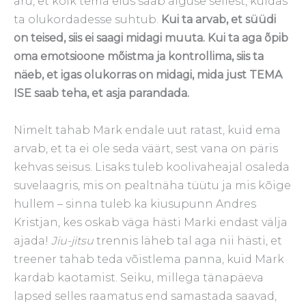
aru, et kõik tema elus saab alguse sellest, kuidas
ta olukordadesse suhtub.
Kui ta arvab, et süüdi
on teised, siis ei saagi midagi muuta. Kui ta aga õpib
oma emotsioone mõistma ja kontrollima, siis ta
näeb, et igas olukorras on midagi, mida just TEMA
ISE saab teha, et asja parandada.
Nimelt tahab Mark endale uut ratast, kuid ema
arvab, et ta ei ole seda väärt, sest vana on päris
kehvas seisus. Lisaks tuleb koolivaheajal osaleda
suvelaagris, mis on pealtnäha tüütu ja mis kõige
hullem – sinna tuleb ka kiusupunn Andres
Kristjan, kes oskab väga hästi Marki endast välja
ajada!
Jiu-jitsu
trennis läheb tal aga nii hästi, et
treener tahab teda võistlema panna, kuid Mark
kardab kaotamist. Seiku, millega tänapäeva
lapsed selles raamatus end samastada saavad,