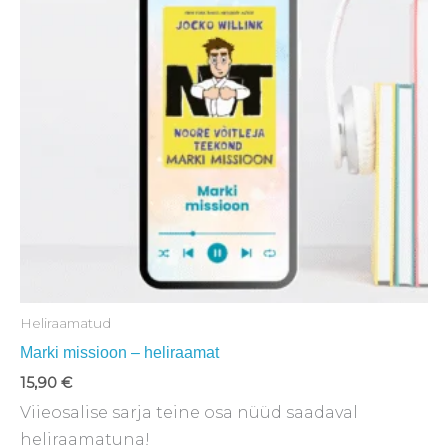
Heliraamatud
Marki missioon – heliraamat
15,90
€
Viieosalise sarja teine osa nüüd saadaval
heliraamatuna!