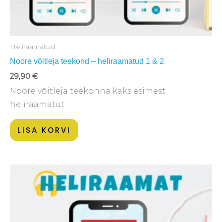
Heliraamatud
Noore võitleja teekond – heliraamatud 1 & 2
29,90
€
Noore võitleja teekonna kaks esimest
heliraamatut
LISA KORVI