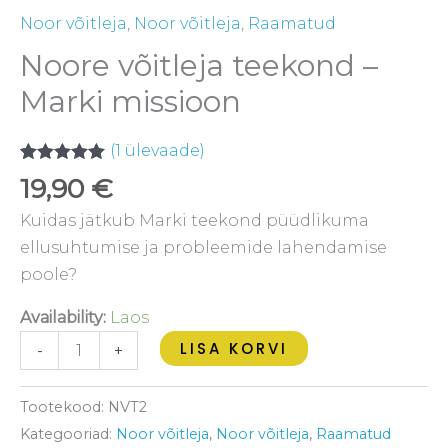
Noor võitleja
,
Noor võitleja
,
Raamatud
Noore võitleja teekond –
Marki missioon
(
1
ülevaade)
Hinnatud
1
19,90
€
5.00
/5
kliendi
Kuidas jätkub Marki teekond püüdlikuma
hinnangu
põhjal
ellusuhtumise ja probleemide lahendamise
poole?
Availability:
Laos
LISA KORVI
-
+
Tootekood:
NVT2
Kategooriad:
Noor võitleja
,
Noor võitleja
,
Raamatud