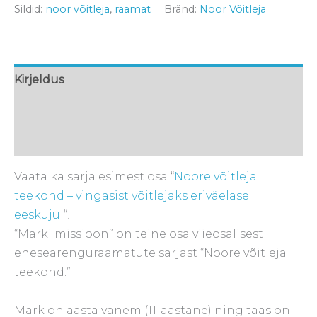
Sildid:
noor võitleja
,
raamat
Bränd:
Noor Võitleja
Kirjeldus
Lisainfo
Arvustused (1)
Vaata ka sarja esimest osa “
Noore võitleja
teekond – vingasist võitlejaks eriväelase
eeskujul
“!
“Marki missioon” on teine osa viieosalisest
enesearenguraamatute sarjast “Noore võitleja
teekond.”
Mark on aasta vanem (11-aastane) ning taas on