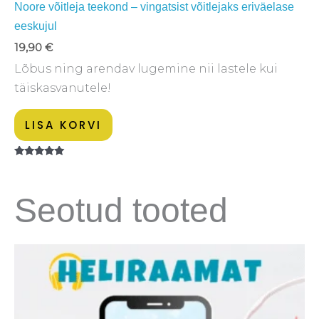
Noore võitleja teekond – vingatsist võitlejaks eriväelase
eeskujul
19,90
€
Lõbus ning arendav lugemine nii lastele kui
täiskasvanutele!
LISA KORVI
Hinnanguga
5.00
/ 5
Seotud tooted