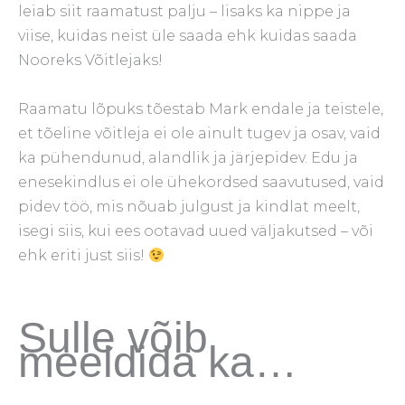
leiab siit raamatust palju – lisaks ka nippe ja
viise, kuidas neist üle saada ehk kuidas saada
Nooreks Võitlejaks!
Raamatu lõpuks tõestab Mark endale ja teistele,
et tõeline võitleja ei ole ainult tugev ja osav, vaid
ka pühendunud, alandlik ja järjepidev. Edu ja
enesekindlus ei ole ühekordsed saavutused, vaid
pidev töö, mis nõuab julgust ja kindlat meelt,
isegi siis, kui ees ootavad uued väljakutsed – või
ehk eriti just siis!
Sulle võib
meeldida ka…