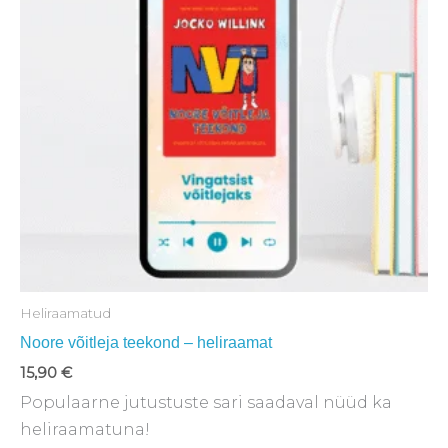
Heliraamatud
Noore võitleja teekond – heliraamat
15,90
€
Populaarne jutustuste sari saadaval nüüd ka
heliraamatuna!