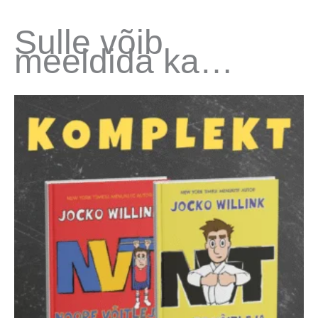
Sulle võib
meeldida ka…