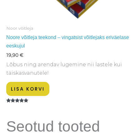
Noor võitleja
Noore võitleja teekond – vingatsist võitlejaks eriväelase
eeskujul
19,90
€
Lõbus ning arendav lugemine nii lastele kui
täiskasvanutele!
LISA KORVI
Hinnanguga
5.00
/ 5
Seotud tooted