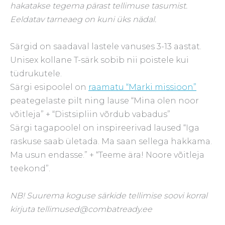
hakatakse tegema pärast tellimuse tasumist.
Eeldatav tarneaeg on kuni üks nädal.
Särgid on saadaval lastele vanuses 3-13 aastat.
Unisex kollane T-särk sobib nii poistele kui
tüdrukutele.
Särgi esipoolel on
raamatu “Marki missioon”
peategelaste pilt ning lause “Mina olen noor
võitleja” + “Distsipliin võrdub vabadus”
Särgi tagapoolel on inspireerivad laused “Iga
raskuse saab ületada. Ma saan sellega hakkama.
Ma usun endasse.” + “Teeme ära! Noore võitleja
teekond”.
NB! Suurema koguse särkide tellimise soovi korral
kirjuta tellimused@combatready.ee