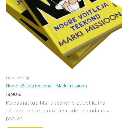
Noor võitleja
Noore võitleja teekond – Marki missioon
19,90
€
Kuidas jätkub Marki teekond püüdlikuma
ellusuhtumise ja probleemide lahendamise
poole?