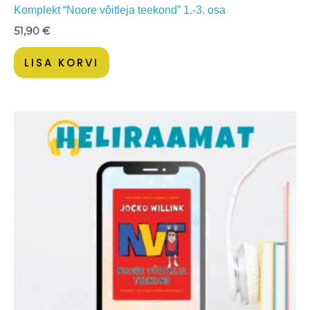
Komplekt “Noore võitleja teekond” 1.-3. osa
51,90
€
LISA KORVI