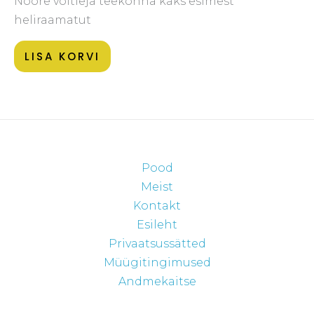
Noore võitleja teekonna kaks esimest
heliraamatut
LISA KORVI
Pood
Meist
Kontakt
Esileht
Privaatsussätted
Müügitingimused
Andmekaitse