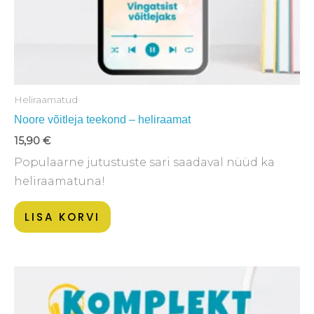
Heliraamatud
Noore võitleja teekond – heliraamat
15,90
€
Populaarne jutustuste sari saadaval nüüd ka
heliraamatuna!
LISA KORVI