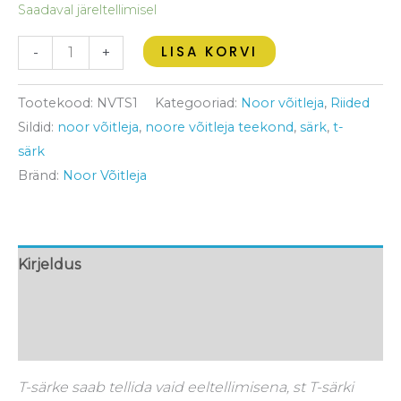
Saadaval järeltellimisel
LISA KORVI
-
+
Tootekood:
NVTS1
Kategooriad:
Noor võitleja
,
Riided
Sildid:
noor võitleja
,
noore võitleja teekond
,
särk
,
t-
särk
Bränd:
Noor Võitleja
Kirjeldus
Lisainfo
Arvustused (0)
T-särke saab tellida vaid eeltellimisena, st T-särki