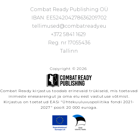
Combat Ready Publishing OÜ
IBAN: EE524204278636209702
tellimused@combatready.eu
+372 5841 1629
Reg. nr 17055436
Tallinn
Copyright © 2026
Combat Ready kirjastus toodab erinevaid trükiseid, mis toetavad
inimeste enesearengut ja oma elu eest vastutuse võtmist.
Kirjastus on toetatud EASi "Ühtekuuluvuspoliitika fondi 2021-
2027" poolt 20 000 euroga.