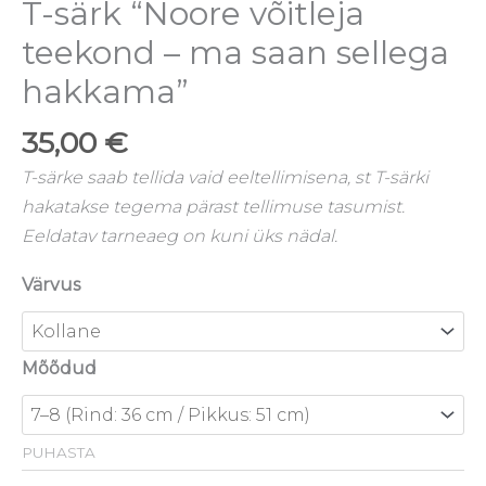
T-särk “Noore võitleja
teekond – ma saan sellega
hakkama”
35,00
€
T-särke saab tellida vaid eeltellimisena, st T-särki
hakatakse tegema pärast tellimuse tasumist.
Eeldatav tarneaeg on kuni üks nädal.
Värvus
Mõõdud
PUHASTA